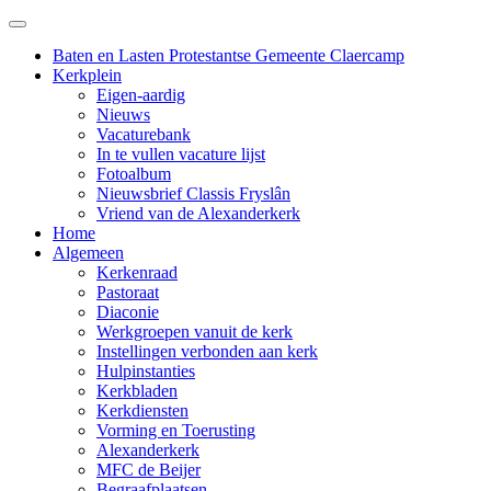
Baten en Lasten Protestantse Gemeente Claercamp
Kerkplein
Eigen-aardig
Nieuws
Vacaturebank
In te vullen vacature lijst
Fotoalbum
Nieuwsbrief Classis Fryslân
Vriend van de Alexanderkerk
Home
Algemeen
Kerkenraad
Pastoraat
Diaconie
Werkgroepen vanuit de kerk
Instellingen verbonden aan kerk
Hulpinstanties
Kerkbladen
Kerkdiensten
Vorming en Toerusting
Alexanderkerk
MFC de Beijer
Begraafplaatsen