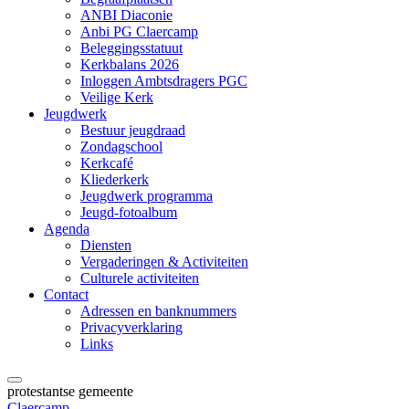
ANBI Diaconie
Anbi PG Claercamp
Beleggingsstatuut
Kerkbalans 2026
Inloggen Ambtsdragers PGC
Veilige Kerk
Jeugdwerk
Bestuur jeugdraad
Zondagschool
Kerkcafé
Kliederkerk
Jeugdwerk programma
Jeugd-fotoalbum
Agenda
Diensten
Vergaderingen & Activiteiten
Culturele activiteiten
Contact
Adressen en banknummers
Privacyverklaring
Links
protestantse gemeente
Claercamp